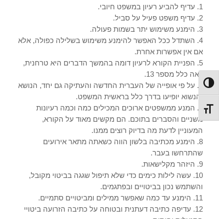
1. עדיף להביע רעיון במשפט חיובי.
2. עדיף משפט פעיל על סביל.
3. הימנע משימוש יתר בשמות פעולה.
4. השתדל ככל האפשר להימנע משימוש בשלילה כפולה, אלא
אם אין אפשרות אחרת.
5. הפניית הקורא לרעיון דומה בהמשך הדברים היא טרחנית,
ראה כלל מספר 13.
מתג ניגודיות גבוהה
6. על פי אופייה של העברית החדשה והעתיקה גם יחד, הנושא
והנשוא יופיעו בדרך כלל בראשית המשפט.
7. המנע ממשפטים ארוכים המכילים כמה וכמה רעיונות
מתג גודל גופן
משניים והסברים בתוכם. הם מקשים מאוד על הקורא,
המעוניין לדעת מה בדיוק רוצים ממנו.
8. הימנע מכתיבה בלשון הווה כשאתה מתאר אירועים
שהתרחשו בעבר.
9. היזהר מקלישאות.
10. עשה לילות כימים כדי שלא תיפול שגגה בביטוי מקובל,
והשתמש נכון בביטויים ובפתגמים.
11. הימנע עד כמה שאפשר ממילים ומביטויים סתמיים.
12. עדיפה כתיבה דעתנית ובטוחה על כתיבה הזרועה ביטויי