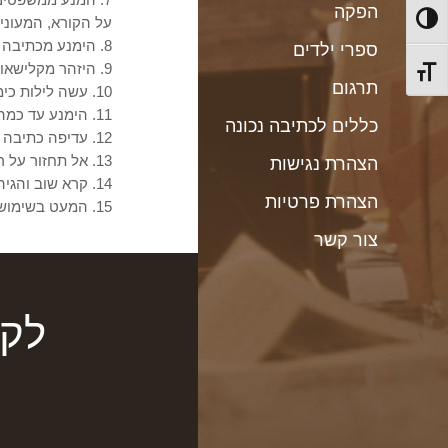
הפקה
על הקורא, המעוניי
מתג ניגודיות גבוהה
8. הימנע מכתיבה בלשון הווה כשאתה מתאר אירועים שהתרחשו בעבר.
ספרי ילדים
9. היזהר מקלישאות.
מתג גודל גופן
תרגום
10. עשה לילות כימים כדי שלא תיפול שגגה בביטוי מקובל, והשתמש נכון בביטויים ובפתגמים.
11. הימנע עד כמה שאפשר ממילים ומביטויים סתמיים.
כללים לכתיבה נכונה
12. עדיפה כתיבה דעתנית ובטוחה על כתיבה הזרועה ביטויי התנצלות והיסוס.
13. אל תחזור על רעיון פעמיים.
הצהרת נגישות
14. קרא שוב והגיה היטב טקסט לפני שהוא יוצא מתחת ידך.
הצהרת פרטיות
15. המעט בשימוש במקפים מחברים, מפרידים, קו תחתי וסוגריים.
צור קשר
לקב