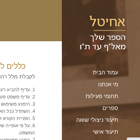
כללים ל
עמוד הבית
לקבלת מלל רהוט
מי אנחנו
1. עדיף להביע רעיון במשפט חיובי.
תחומי פעילות
2. עדיף משפט פעיל על סביל.
3. הימנע משימוש יתר בשמות פעולה.
ספרים
4. השתדל ככל האפשר להימנע משימוש בשלילה כפולה, אלא אם אין אפשרות אחרת.
5. הפניית הקורא לרעיון דומה בהמשך הדברים היא טרחנית, ראה כלל מספר 13.
תיעוד ניצולי שואה
6. על פי אופייה
תיעוד אישי
המשפט.
7. המנע ממשפטים